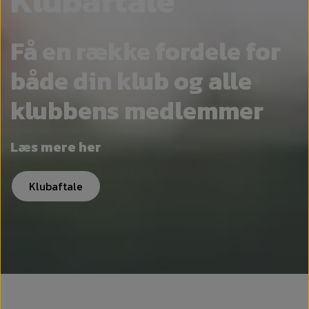
Klubaftale
Få en række fordele for
både din klub og alle
klubbens medlemmer
Læs mere her
Klubaftale