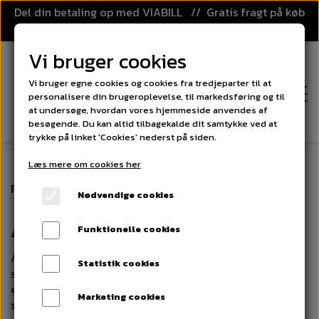
Del din betaling op med VIABILL // Gratis fragt på køb
over 499,-
Vi bruger cookies
Vi bruger egne cookies og cookies fra tredjeparter til at
personalisere din brugeroplevelse, til markedsføring og til
at undersøge, hvordan vores hjemmeside anvendes af
besøgende. Du kan altid tilbagekalde dit samtykke ved at
trykke på linket 'Cookies' nederst på siden.
Læs mere om cookies her
FORSIDE
Forside
Om os
Nødvendige cookies
KATEGORIER
AJ-sport
Funktionelle cookies
FLOORBALL
AJ-sport er en del af AJL-group, som har beskæftiget
PRISGARANTI
Statistik cookies
sig med onlinesalg siden 2007. Vi har derfor stor
FLOORBALL STAVE
SPORT OG LEG
erfaring indenfor området og kan betragtes som en
Marketing cookies
KLUBAFTALE
stærk spiller på markedet. Hos AJ-sport forhandler vi