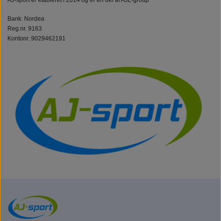
AJ-sport er etableret i 2014 og er en del af AJL-group
Bank: Nordea
Reg.nr. 9163
Kontonr. 9029462191