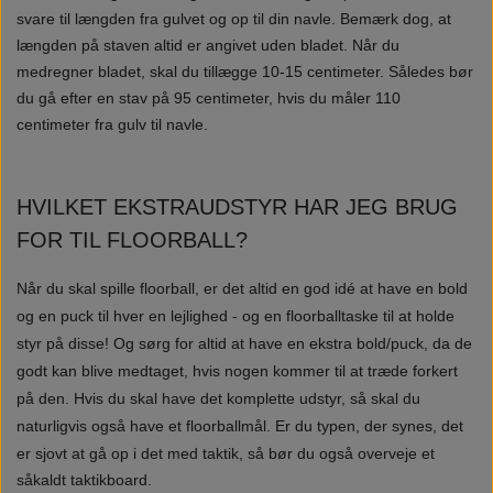
svare til længden fra gulvet og op til din navle.
Bemærk dog, at
længden på staven altid er angivet uden bladet. Når du
medregner bladet, skal du tillægge 10-15 centimeter. Således bør
du gå efter en stav på 95 centimeter, hvis du måler 110
centimeter fra gulv til navle.
HVILKET EKSTRAUDSTYR HAR JEG BRUG
FOR TIL FLOORBALL?
Når du skal spille floorball, er det altid en god idé at have en bold
og en puck til hver en lejlighed - og en floorballtaske til at holde
styr på disse! Og sørg for altid at have en ekstra bold/puck, da de
godt kan blive medtaget, hvis nogen kommer til at træde forkert
på den. Hvis du skal have det komplette udstyr, så skal du
naturligvis også have et floorballmål.
Er du typen, der synes, det
er sjovt at gå op i det med taktik, så bør du også overveje et
såkaldt taktikboard.