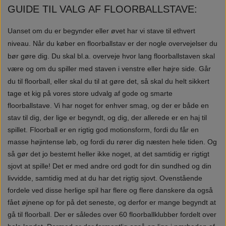
GUIDE TIL VALG AF FLOORBALLSTAVE:
Uanset om du er begynder eller øvet har vi stave til ethvert
niveau. Når du køber en floorballstav er der nogle overvejelser du
bør gøre dig. Du skal bl.a. overveje hvor lang floorballstaven skal
være og om du spiller med staven i venstre eller højre side.
Går
du til floorball, eller skal du til at gøre det, så skal du helt sikkert
tage et kig på vores store udvalg af gode og smarte
floorballstave. Vi har noget for enhver smag, og der er både en
stav til dig, der lige er begyndt, og dig, der allerede er en haj til
spillet.
Floorball er en rigtig god motionsform, fordi du får en
masse højintense løb, og fordi du rører dig næsten hele tiden. Og
så gør det jo bestemt heller ikke noget, at det samtidig er rigtigt
sjovt at spille! Det er med andre ord godt for din sundhed og din
livvidde, samtidig med at du har det rigtig sjovt.
Ovenstående
fordele ved disse herlige spil har flere og flere danskere da også
fået øjnene op for på det seneste, og derfor er mange begyndt at
gå til floorball. Der er således over 60 floorballklubber fordelt over