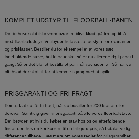
KOMPLET UDSTYR TIL FLOORBALL-BANEN
Det behøver slet ikke være svært at blive klædt på fra top til tå
med floorballudstyr. Vi tilbyder hele sæt af udstyr i flere varianter
og prisklasser.
Bestiller du for eksempel et af vores sæt
indeholdende stave, bolde og taske, så er du allerede rigtig godt i
gang. Så er det blot at bestille et par mål ved siden af. Så har du
alt, hvad der skal til, for at komme i gang med at spille!
PRISGARANTI OG FRI FRAGT
Bemærk at du får fri fragt, når du bestiller for 200 kroner eller
derover.
Samtidig giver vi prisgaranti på alle vores floorballstave.
Det betyder, at hvis du køber en stav hos os og efterfølgende
finder den hos en konkurrent til en billigere pris, så betaler vi dig
differencen tilbage. Læs mere om vores regler for
prisgaranti
her.