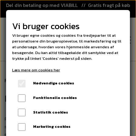
Del din betaling op med VIABILL // Gratis fragt på køb
over 499,-
Vi bruger cookies
Vi bruger egne cookies og cookies fra tredjeparter til at
personalisere din brugeroplevelse, til markedsføring og til
at undersøge, hvordan vores hjemmeside anvendes af
besøgende. Du kan altid tilbagekalde dit samtykke ved at
trykke på linket 'Cookies' nederst på siden.
Læs mere om cookies her
FORSIDE
Forside
Floorball
Floorball stave
Nødvendige cookies
KATEGORIER
Floorball stave
Funktionelle cookies
FLOORBALL
PRISGARANTI
Statistik cookies
Flotte
floorballstave
til både øvede og nybegyndere! Mange
FLOORBALL STAVE
SPORT OG LEG
Marketing cookies
skoler og fritidsklubber tror, at det hedder hockeystave, men det
KLUBAFTALE
er forkert. Hockeystave er lavet af træ og alt for voldsomme til