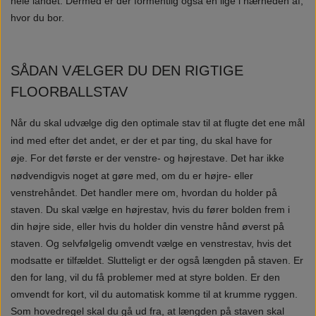
hele landet. Dermed er der formentlig også en lige i nærheden af,
hvor du bor.
SÅDAN VÆLGER DU DEN RIGTIGE
FLOORBALLSTAV
Når du skal udvælge dig den optimale stav til at flugte det ene mål
ind med efter det andet, er der et par ting, du skal have for
øje.
For det første er der venstre- og højrestave. Det har ikke
nødvendigvis noget at gøre med, om du er højre- eller
venstrehåndet. Det handler mere om, hvordan du holder på
staven. Du skal vælge en højrestav, hvis du fører bolden frem i
din højre side, eller hvis du holder din venstre hånd øverst på
staven. Og selvfølgelig omvendt vælge en venstrestav, hvis det
modsatte er tilfældet.
Slutteligt er der også længden på staven. Er
den for lang, vil du få problemer med at styre bolden. Er den
omvendt for kort, vil du automatisk komme til at krumme ryggen.
Som hovedregel skal du gå ud fra, at længden på staven skal