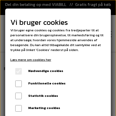
Del din betaling op med VIABILL // Gratis fragt på køb
over 499,-
Vi bruger cookies
Vi bruger egne cookies og cookies fra tredjeparter til at
personalisere din brugeroplevelse, til markedsføring og til
at undersøge, hvordan vores hjemmeside anvendes af
besøgende. Du kan altid tilbagekalde dit samtykke ved at
trykke på linket 'Cookies' nederst på siden.
Læs mere om cookies her
FORSIDE
Forside
Floorball
Floorball stav - EPIC YOUNGSTER 3
Nødvendige cookies
KATEGORIER
Funktionelle cookies
FLOORBALL
PRISGARANTI
Statistik cookies
FLOORBALL STAVE
SPORT OG LEG
Marketing cookies
KLUBAFTALE