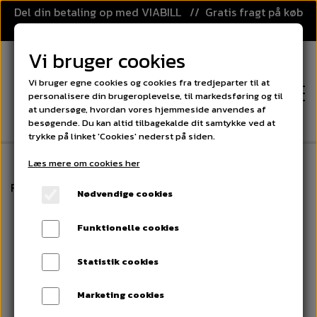
Del din betaling op med VIABILL // Gratis fragt på køb
over 499,-
Vi bruger cookies
Vi bruger egne cookies og cookies fra tredjeparter til at
personalisere din brugeroplevelse, til markedsføring og til
at undersøge, hvordan vores hjemmeside anvendes af
besøgende. Du kan altid tilbagekalde dit samtykke ved at
trykke på linket 'Cookies' nederst på siden.
Læs mere om cookies her
FORSIDE
Forside
Bordspil
Airhockey
Airhockey Filt til Robe
Nødvendige cookies
KATEGORIER
Funktionelle cookies
FLOORBALL
PRISGARANTI
Statistik cookies
FLOORBALL STAVE
SPORT OG LEG
Marketing cookies
KLUBAFTALE