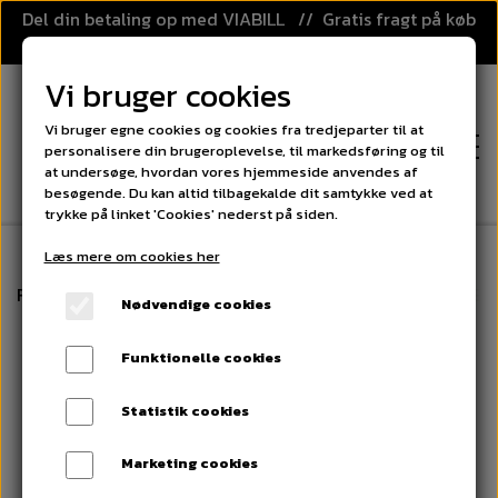
Del din betaling op med VIABILL // Gratis fragt på køb
over 499,-
Vi bruger cookies
Vi bruger egne cookies og cookies fra tredjeparter til at
personalisere din brugeroplevelse, til markedsføring og til
at undersøge, hvordan vores hjemmeside anvendes af
besøgende. Du kan altid tilbagekalde dit samtykke ved at
trykke på linket 'Cookies' nederst på siden.
Læs mere om cookies her
FORSIDE
Forside
Floorball
Floorball Sportbag - OXYGEN LINE s
Nødvendige cookies
KATEGORIER
Funktionelle cookies
FLOORBALL
PRISGARANTI
Statistik cookies
FLOORBALL STAVE
SPORT OG LEG
Marketing cookies
KLUBAFTALE