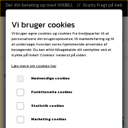
Del din betaling op med VIABILL // Gratis fragt på køb
over 499,-
Vi bruger cookies
Vi bruger egne cookies og cookies fra tredjeparter til at
personalisere din brugeroplevelse, til markedsføring og til
at undersøge, hvordan vores hjemmeside anvendes af
besøgende. Du kan altid tilbagekalde dit samtykke ved at
trykke på linket 'Cookies' nederst på siden.
Læs mere om cookies her
FORSIDE
Forside
Floorball
Floorball løst net til Match mål - 
Nødvendige cookies
KATEGORIER
Funktionelle cookies
FLOORBALL
PRISGARANTI
Statistik cookies
FLOORBALL STAVE
SPORT OG LEG
Marketing cookies
KLUBAFTALE