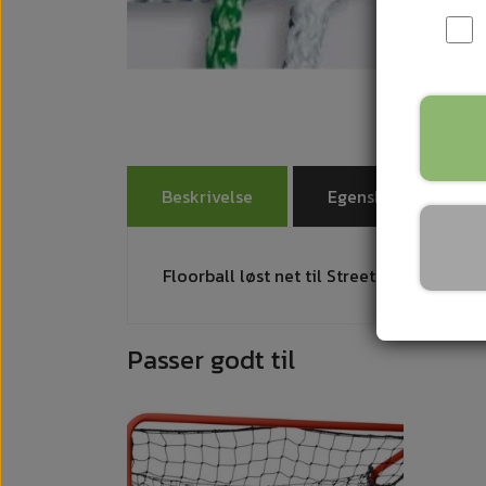
RULLESKØJTER
B
INLINERS
A
SIDE BY SIDE
B
Beskrivelse
Egenskaber
Floorball løst net til Street - Medium 6
Passer godt til