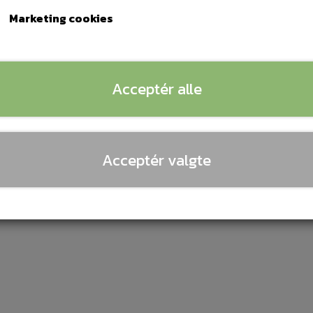
ORDSPIL
Marketing cookies
IRHOCKEY
Tilføj
−
+
ORDFODBOLD
Acceptér alle
Acceptér valgte
0x90cm collapsible