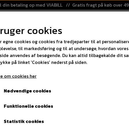
l din betaling op med VIABILL // Gratis fragt på køb over 49
bruger cookies
DE
KATEGORIER
PRISGARANTI
KLUBAFTALE
OM AJ-
r egne cookies og cookies fra tredjeparter til at personaliser
levelse, til markedsføring og til at undersøge, hvordan vores
SPORT OG LEG
TRAMPOLINER
LØB
ide anvendes af besøgende. Du kan altid tilbagekalde dit s
SKATEBOARDS
AIRTRACK
TRI
rykke på linket 'Cookies' nederst på siden.
l Street - Medium 60x90cm collapsible
BESKYTTELSE
TRAMPOLIN
RES
Floorball løst net til St
e om cookies her
BASKET
TILBEHØR - TRAMPOLINER
collapsible
Nødvendige cookies
BOKSNING
RAMPER
Funktionelle cookies
180,00 DKK
Statistik cookies
Varenummer: 54213