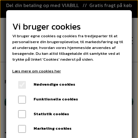
Del din betaling op med VIABILL // Gratis fragt på køb
over 499,-
Vi bruger cookies
Vi bruger egne cookies og cookies fra tredjeparter til at
personalisere din brugeroplevelse, til markedsføring og til
at undersøge, hvordan vores hjemmeside anvendes af
besøgende. Du kan altid tilbagekalde dit samtykke ved at
trykke på linket 'Cookies' nederst på siden.
Læs mere om cookies her
FORSIDE
Forside
Trampoliner
Trampolin Kantpude - BERG Ch
Nødvendige cookies
KATEGORIER
Funktionelle cookies
FLOORBALL
PRISGARANTI
Statistik cookies
FLOORBALL STAVE
SPORT OG LEG
Marketing cookies
KLUBAFTALE
Trampolin Kantpude -