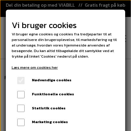
Del din betaling op med VIABILL // Gratis fragt på køb
over 499,-
Vi bruger cookies
Vi bruger egne cookies og cookies fra tredjeparter til at
personalisere din brugeroplevelse, til markedsføring og til
at undersøge, hvordan vores hjemmeside anvendes af
besøgende. Du kan altid tilbagekalde dit samtykke ved at
trykke på linket 'Cookies' nederst på siden.
Læs mere om cookies her
FORSIDE
Forside
Rulleskøjter
Rulleskøjter - Inline - My Hood - 
Nødvendige cookies
KATEGORIER
Funktionelle cookies
FLOORBALL
PRISGARANTI
Statistik cookies
FLOORBALL STAVE
SPORT OG LEG
Marketing cookies
KLUBAFTALE