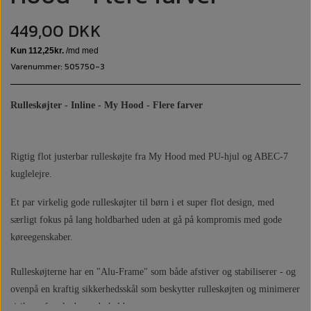
449,00 DKK
Varenummer: 505750-3
Rulleskøjter - Inline - My Hood - Flere farver
Rigtig flot justerbar rulleskøjte fra My Hood med PU-hjul og ABEC-7
kuglelejre.
Et par virkelig gode rulleskøjter til børn i et super flot design, med
særligt fokus på lang holdbarhed uden at gå på kompromis med gode
køreegenskaber.
Rulleskøjterne har en "Alu-Frame" som både afstiver og stabiliserer - og
ovenpå en kraftig sikkerhedsskål som beskytter rulleskøjten og minimerer
risikoen for skader ved uheld.