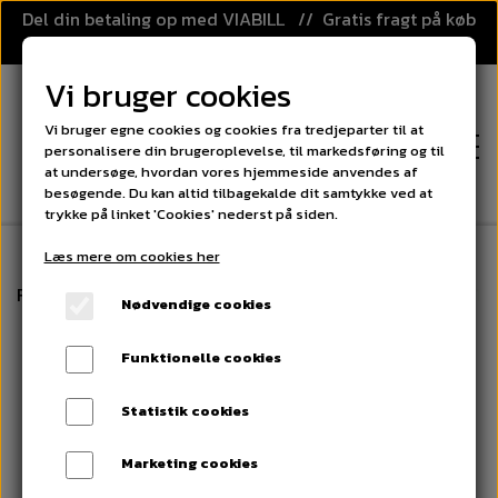
Del din betaling op med VIABILL // Gratis fragt på køb
over 499,-
Vi bruger cookies
Vi bruger egne cookies og cookies fra tredjeparter til at
personalisere din brugeroplevelse, til markedsføring og til
at undersøge, hvordan vores hjemmeside anvendes af
besøgende. Du kan altid tilbagekalde dit samtykke ved at
trykke på linket 'Cookies' nederst på siden.
Læs mere om cookies her
FORSIDE
Forside
Floorball
Floorball Sæt - Unihoc STREET - 12 
Nødvendige cookies
KATEGORIER
Funktionelle cookies
FLOORBALL
PRISGARANTI
Statistik cookies
FLOORBALL STAVE
SPORT OG LEG
Marketing cookies
KLUBAFTALE