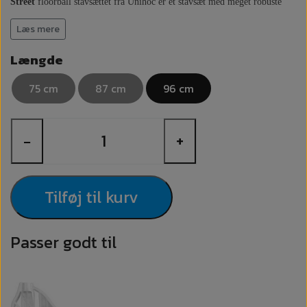
Street
floorball stavsættet fra Unihoc er et stavsæt med meget robuste
stave og blade. Street stavsættet er specielt velegnet til udendørs brug.
Læs mere
Floorball - eller hockey sættet, som det også kaldes, anvendes ofte af
Længde
ungdomsklubber, skoler, universiteter og lignende institutioner.
75 cm
87 cm
96 cm
Specifikationer:
Samlet sæt vægt:
Ca. 1800 gram
−
+
Sættet leveres i følgende farve:
Orange/Black/White
Sættet leveres i længde:
75, 87 og 96 cm
Sættet indeholder:
12 stave samt 6 bolde.
Tilføj til kurv
ca. 10
Bemærk: Længden på staven er uden blad. Incl. blad lægges
cm
til stavens længde.
Passer godt til