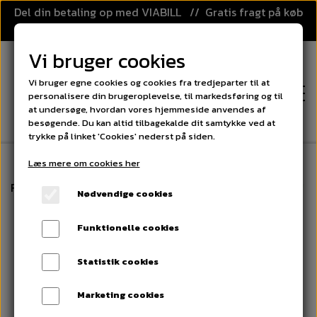
Del din betaling op med VIABILL // Gratis fragt på køb
over 499,-
Vi bruger cookies
Vi bruger egne cookies og cookies fra tredjeparter til at
personalisere din brugeroplevelse, til markedsføring og til
at undersøge, hvordan vores hjemmeside anvendes af
besøgende. Du kan altid tilbagekalde dit samtykke ved at
trykke på linket 'Cookies' nederst på siden.
Læs mere om cookies her
FORSIDE
Forside
Floorball
Floorball stav - Unihoc WINNER, 75-
Nødvendige cookies
KATEGORIER
Funktionelle cookies
FLOORBALL
PRISGARANTI
Statistik cookies
FLOORBALL STAVE
SPORT OG LEG
Marketing cookies
KLUBAFTALE