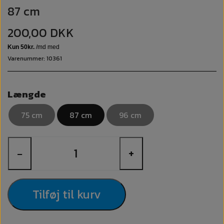
87 cm
200,00 DKK
Varenummer: 10361
Længde
75 cm
87 cm
96 cm
−
+
Tilføj til kurv